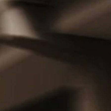
Części zamienne
Akcesoria
Mapa i kontakt
Konfigurator jazdy próbnej