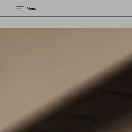
Menu
Zamknij menu
Strona główna
Promocje i aktualności
Modele osobowe
Finansowanie
Ubezpieczenia
Gwarancja i ochrona
Serwis