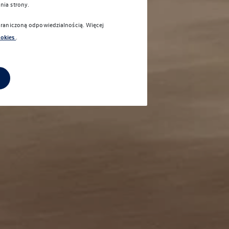
nia strony.
graniczoną odpowiedzialnością
. Więcej
ookies
.