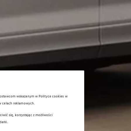
 dostawcom wskazanym w Polityce cookies w
w celach reklamowych.
iwić się, korzystając z możliwości
darki.