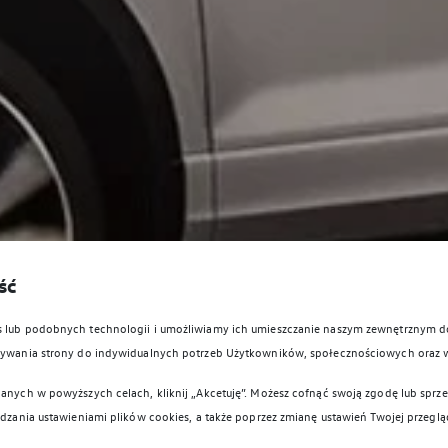
ść
es lub podobnych technologii i umożliwiamy ich umieszczanie naszym zewnętrznym
owywania strony do indywidualnych potrzeb Użytkowników, społecznościowych oraz 
anych w powyższych celach, kliknij „Akcetuję”. Możesz cofnąć swoją zgodę lub sprzec
ądzania ustawieniami plików cookies, a także poprzez zmianę ustawień Twojej przeglą